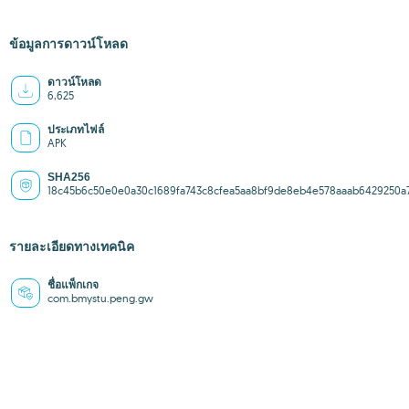
ข้อมูลการดาวน์โหลด
ดาวน์โหลด
6,625
ประเภทไฟล์
APK
SHA256
18c45b6c50e0e0a30c1689fa743c8cfea5aa8bf9de8eb4e578aaab6429250a
รายละเอียดทางเทคนิค
ชื่อแพ็กเกจ
com.bmystu.peng.gw