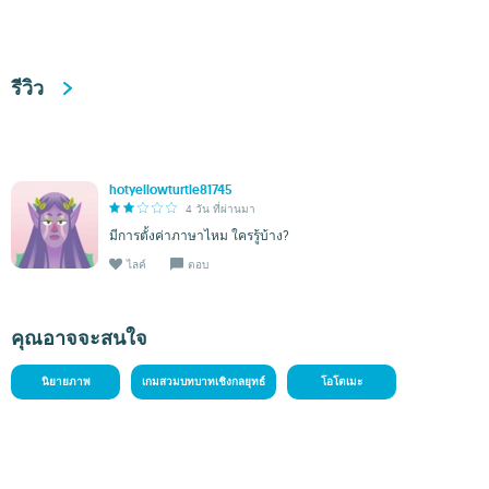
รีวิว
hotyellowturtle81745
4 วัน ที่ผ่านมา
มีการตั้งค่าภาษาไหม ใครรู้บ้าง?
ไลค์
ตอบ
คุณอาจจะสนใจ
นิยายภาพ
เกมสวมบทบาทเชิงกลยุทธ์
โอโตเมะ