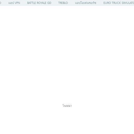
O
แอป VPN
BATTLE ROYALE GD
TREBLO
แอปโอเพ่นซอร์ซ
EURO TRUCK SIMULAT
โฆษณา